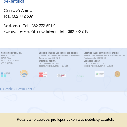
Sekretariát
Carvová Alena
Tel.: 382 772 609
Sesterna - Tel.: 382 772 621-2
Zdravotně sociální oddělení - Tel.: 382 772 619
Nemocnice Písek, a.s.
Lékařská služba první pomoci pro dospělé
Lékařská služba první pomoci pro děti
Karla Čapka 589
v nemocnici, v prostorách interních ambulancí
v nemocnici, v prostorách dětských ambulancí.
397 01 Písek
Telefonní číslo: 382 772 274
Telefonní číslo: 382 772 180
Tel.: +420 382 772 111
Ordinační hodiny:
Ordinační hodiny:
IČO: 26095190
pracovní den: 16 - 20 hod
pracovní den: 16 - 20 hod
sobota, neděle, svátky: 8 - 20 hod
sobota, neděle, svátky: 8 - 20 hod
Cookies nastavení
Používáme cookies pro lepší výkon a uživatelský zážitek.