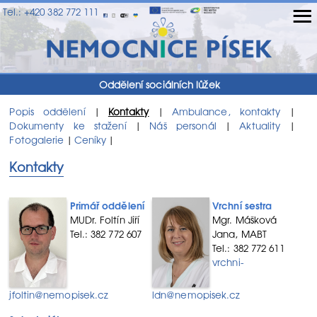
≡
Tel.: +420 382 772 111
Oddělení sociálních lůžek
Popis oddělení
Kontakty
Ambulance, kontakty
|
|
|
Dokumenty ke stažení
Náš personál
Aktuality
|
|
|
Fotogalerie
Ceníky
|
|
Kontakty
Primář oddělení
Vrchní sestra
MUDr. Foltín Jiří
Mgr. Mášková
Tel.: 382 772 607
Jana, MABT
Tel.: 382 772 611
vrchni-
jfoltin@nemopisek.cz
ldn@nemopisek.cz