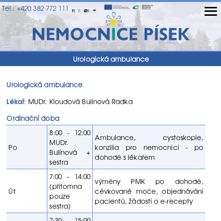
≡
Tel.: +420 382 772 111
Urologická ambulance
Urologická ambulance
Lékař
: MUDr. Kloudová Bulínová Radka
Ordinační doba
8:00 - 12:00
Ambulance, cystoskopie,
MUDr.
Po
konzilia pro nemocnici - po
Bulínová +
dohodě s lékařem
sestra
7:00 - 14:00
výměny PMK po dohodě,
(přítomna
Út
cévkované moče, objednávání
pouze
pacientů, žádosti o e-recepty
sestra)
7:30 - 15:00