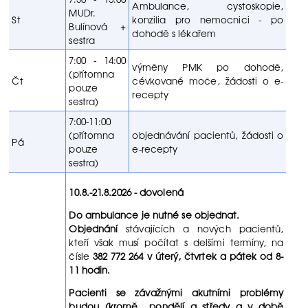
Ambulance, cystoskopie,
MUDr.
St
konzilia pro nemocnici - po
Bulínová +
dohodě s lékařem
sestra
7:00 - 14:00
výměny PMK po dohodě,
(přítomna
Čt
cévkované moče, žádosti o e-
pouze
recepty
sestra)
7:00-11:00
(přítomna
objednávání pacientů, žádosti o
Pá
pouze
e-recepty
sestra)
10.8.-21.8.2026 - dovolená
Do ambulance je nutné se objednat.
Objednání
stávajících a nových pacientů,
kteří však musí počítat s delšími termíny, na
čísle
382 772 264 v úterý, čtvrtek a pátek od 8-
11 hodin.
Pacienti se závažnými akutními problémy
budou (kromě pondělí a středy a v době