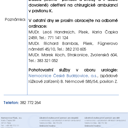
dovolené) ošetřeni na chirurgické ambulanci
v pavilonu K.
Poznámka:
V ostatní dny se prosím obracejte na odborné
ordinace:
MUDr. Leoš Handrejch, Písek, Karla Čapka
2459, Tel.: 771 141 124
MUDr. Richard Bambas, Písek, Fügnerovo
náměstí 45/10, Tel.: 382 210 605
MUDr. Marek Koch, Strakonice, Zvolenská 604,
Tel.: 383 321 052
Pohotovostní služby v oboru urologie:
Nemocnice České Budějovice, a.s.
, (spádové
lůžkové zařízení) B. Němcové 585/54, pavilon Z.
Telefon:
382 772 264
Nemocnice Písek, a.s.
Lékařská služba první pomoci pro dospělé
Lékařská služba první pomoci pro děti
Karla Čapka 589
v nemocnici, v prostorách interních ambulancí
v nemocnici, v prostorách dětských ambulancí.
397 01 Písek
Telefonní číslo: 382 772 274
Telefonní číslo: 382 772 180
Tel.: +420 382 772 111
Ordinační hodiny:
Ordinační hodiny: