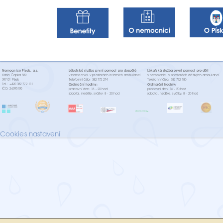
Nemocnice Písek, a.s.
Lékařská služba první pomoci pro dospělé
Lékařská služba první pomoci pro děti
Karla Čapka 589
v nemocnici, v prostorách interních ambulancí
v nemocnici, v prostorách dětských ambulancí.
397 01 Písek
Telefonní číslo: 382 772 274
Telefonní číslo: 382 772 180
Tel.: +420 382 772 111
Ordinační hodiny:
Ordinační hodiny:
IČO: 26095190
pracovní den: 16 - 20 hod
pracovní den: 16 - 20 hod
sobota, neděle, svátky: 8 - 20 hod
sobota, neděle, svátky: 8 - 20 hod
Cookies nastavení