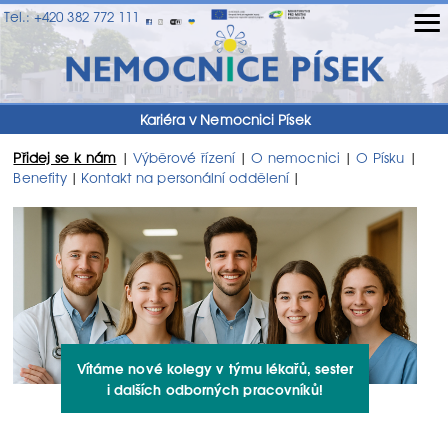
≡
Tel.: +420 382 772 111
Kariéra v Nemocnici Písek
Přidej se k nám
Výběrové řízení
O nemocnici
O Písku
|
|
|
|
Benefity
Kontakt na personální oddělení
|
|
Vítáme nové kolegy v týmu lékařů, sester
i dalších odborných pracovníků!