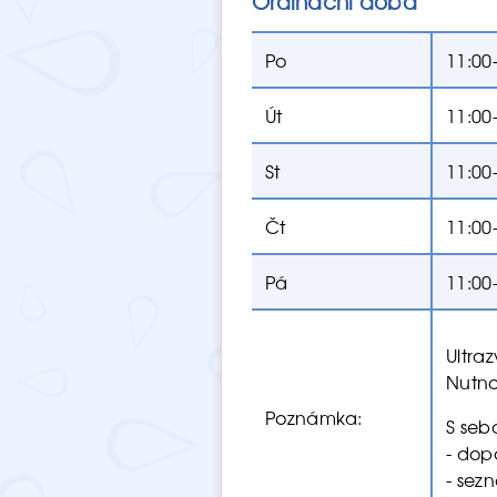
Ordinační doba
Po
11:00
Út
11:00
St
11:00
Čt
11:00
Pá
11:00
Ultra
Nutno
Poznámka:
S seb
- dop
- sez