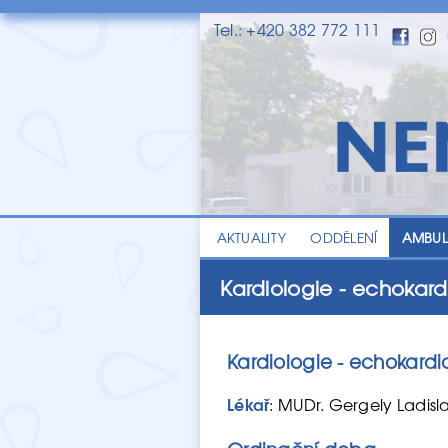
Tel.: +420 382 772 111
AKTUALITY
ODDĚLENÍ
AMBU
Kardiologie - echokard
Kardiologie - echokardi
Lékař
: MUDr. Gergely Ladis