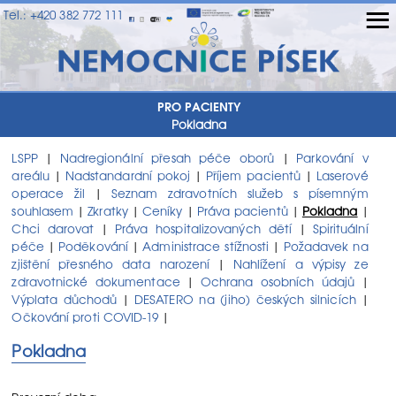
≡
Tel.: +420 382 772 111
PRO PACIENTY
Pokladna
LSPP
Nadregionální přesah péče oborů
Parkování v
|
|
areálu
Nadstandardní pokoj
Příjem pacientů
Laserové
|
|
|
operace žil
Seznam zdravotních služeb s písemným
|
souhlasem
Zkratky
Ceníky
Práva pacientů
Pokladna
|
|
|
|
|
Chci darovat
Práva hospitalizovaných dětí
Spirituální
|
|
péče
Poděkování
Administrace stížnosti
Požadavek na
|
|
|
zjištění přesného data narození
Nahlížení a výpisy ze
|
zdravotnické dokumentace
Ochrana osobních údajů
|
|
Výplata důchodů
DESATERO na (jiho) českých silnicích
|
|
Očkování proti COVID-19
|
Pokladna