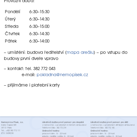
Provozní doba:
Pondělí
6:30–15:30
Úterý
6:30–14:30
Středa
6:30–15:00
Čtvrtek
6:30–14:30
Pátek
6:30–14:00
– umístění: budova ředitelství (
mapa areálu
) – po vstupu do
budovy první dveře vpravo
– kontakt: tel. 382 772 043
e-mail:
pokladna@nemopisek.cz
– přijímáme i platební karty
Nemocnice Písek, a.s.
Lékařská služba první pomoci pro dospělé
Lékařská služba první pomoci pro děti
Karla Čapka 589
v nemocnici, v prostorách interních ambulancí
v nemocnici, v prostorách dětských ambulancí.
397 01 Písek
Telefonní číslo: 382 772 274
Telefonní číslo: 382 772 180
Tel.: +420 382 772 111
Ordinační hodiny:
Ordinační hodiny:
IČO: 26095190
pracovní den: 16 - 20 hod
pracovní den: 16 - 20 hod
sobota, neděle, svátky: 8 - 20 hod
sobota, neděle, svátky: 8 - 20 hod