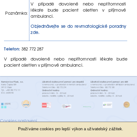
V případě dovolené nebo nepřítomnosti
lékaře bude pacient ošetřen v příjmové
Poznámka:
ambulanci.
Objednávejte se do revmatologické poradny
zde.
Telefon:
382 772 287
V případě dovolené nebo nepřítomnosti lékaře bude
pacient ošetřen v příjmové ambulanci.
Nemocnice Písek, a.s.
Lékařská služba první pomoci pro dospělé
Lékařská služba první pomoci pro děti
Karla Čapka 589
v nemocnici, v prostorách interních ambulancí
v nemocnici, v prostorách dětských ambulancí.
397 01 Písek
Telefonní číslo: 382 772 274
Telefonní číslo: 382 772 180
Tel.: +420 382 772 111
Ordinační hodiny:
Ordinační hodiny:
IČO: 26095190
pracovní den: 16 - 20 hod
pracovní den: 16 - 20 hod
sobota, neděle, svátky: 8 - 20 hod
sobota, neděle, svátky: 8 - 20 hod
Cookies nastavení
Používáme cookies pro lepší výkon a uživatelský zážitek.