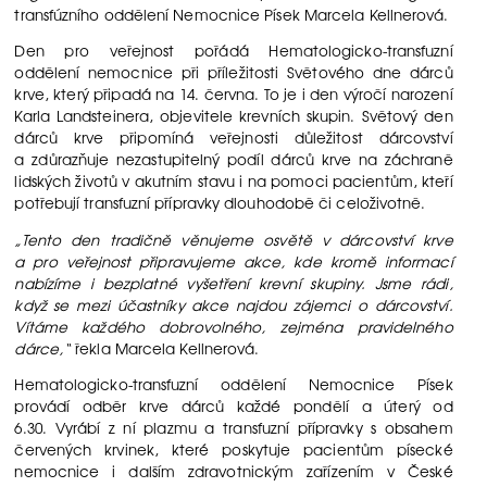
transfúzního oddělení Nemocnice Písek Marcela Kellnerová.
Den pro veřejnost pořádá Hematologicko-transfuzní
oddělení nemocnice při příležitosti Světového dne dárců
krve, který připadá na 14. června. To je i den výročí narození
Karla Landsteinera, objevitele krevních skupin. Světový den
dárců krve připomíná veřejnosti důležitost dárcovství
a zdůrazňuje nezastupitelný podíl dárců krve na záchraně
lidských životů v akutním stavu i na pomoci pacientům, kteří
potřebují transfuzní přípravky dlouhodobě či celoživotně.
„Tento den tradičně věnujeme osvětě v dárcovství krve
a pro veřejnost připravujeme akce, kde kromě informací
nabízíme i bezplatné vyšetření krevní skupiny. Jsme rádi,
když se mezi účastníky akce najdou zájemci o dárcovství.
Vítáme každého dobrovolného, zejména pravidelného
dárce,“
řekla Marcela Kellnerová.
Hematologicko-transfuzní oddělení Nemocnice Písek
provádí odběr krve dárců každé pondělí a úterý od
6.30. Vyrábí z ní plazmu a transfuzní přípravky s obsahem
červených krvinek, které poskytuje pacientům písecké
nemocnice i dalším zdravotnickým zařízením v České