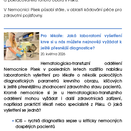
V Nemocnici Písek působí stále, v oblasti kódování péče pro
zdravotní pojišťovny.
Pro lékaře: Jaká laboratorní vyšetření
krve si u nás můžete nejnověji vyžádat k
ještě přesnější diagnostice?
20. května 2026
Hematologicko-transfuzní oddělení
Nemocnice Písek v posledních letech rozšířilo nabídku
laboratorních vyšetření pro lékaře o několik pokročilých
diagnostických parametrů krevního obrazu, klíčových
k ještě přesnějšímu zhodnocení zdravotního stavu pacientů.
Kromě nemocnice si je u Hematologicko-transfuzního
oddělení mohou vyžádat i další zdravotnická zařízení,
například praktičtí lékaři nebo specialisté z Písku. O jaká
vyšetření se jedná?
ICIS – rychlá diagnostika sepse u kriticky nemocných
dospělých pacientů