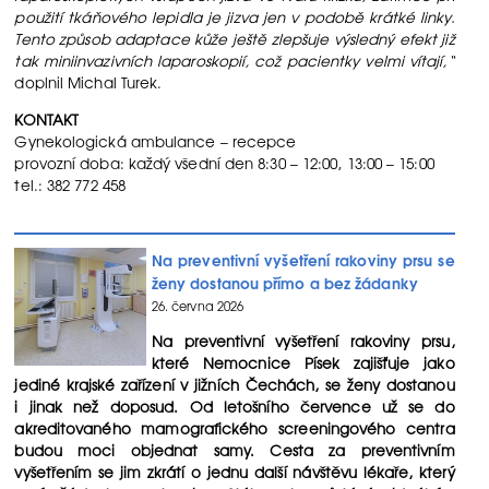
použití tkáňového lepidla je jizva jen v podobě krátké linky.
Tento způsob adaptace kůže ještě zlepšuje výsledný efekt již
tak miniinvazivních laparoskopií, což pacientky velmi vítají,“
doplnil Michal Turek.
KONTAKT
Gynekologická ambulance – recepce
provozní doba: každý všední den 8:30 – 12:00, 13:00 – 15:00
tel.: 382 772 458
Na preventivní vyšetření rakoviny prsu se
ženy dostanou přímo a bez žádanky
26. června 2026
Na preventivní vyšetření rakoviny prsu,
které Nemocnice Písek zajišťuje jako
jediné krajské zařízení v jižních Čechách, se ženy dostanou
i jinak než doposud. Od letošního července už se do
akreditovaného mamografického screeningového centra
budou moci objednat samy. Cesta za preventivním
vyšetřením se jim zkrátí o jednu další návštěvu lékaře, který