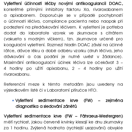
Vyšetření účinnosti léčby novými antikoagulancii DOAC,
konkrétně přímými inhibitory faktoru Xa, rivaroxabanem
a apixabanem. Doporučuje se v případě pochybností
o účinnosti léčiva, compliance pacienta nebo naopak při
podezření na předávkování léčivem. K vyšetření je potřeba
dodat do laboratoře vzorek ve zkumavce s citrátem
(vakueta s modrým víčkem), tzn. zkumavce určené pro
koagulační vyšetření. Rozmezí hladin DOAC závisí na účinné
látce, dávce léku a době odběru vzorku (druh léčiva, jeho
dávkování a čas podání je nutné uvést v žádance).
Maximální antikoagulační účinek léčiva lze očekávat 3 –
4 hodiny po užití apixabanu, 2 – 4 hodiny po užití
rivaroxabanu.
Referenční meze k těmto metodám jsou uvedeny na
výsledkovém listě či v Laboratorní příručce HTO.
Vyšetření sedimentace krve (FW) – zejména
diagnostika a sledování zánětů
Vyšetření sedimentace krve (FW – Fähraeus-Westergren)
měří rychlost, jakou červené krvinky klesají ke dnu zkumavky
za 1 hodinu. Zvýšená hodnota (rychlejší usazování) obvykle