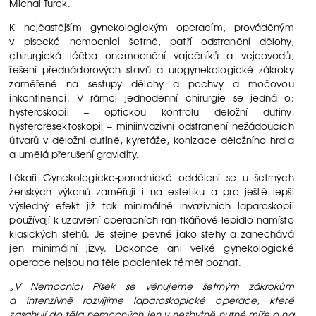
Michal Turek.
K nejčastějším gynekologickým operacím, prováděným
v písecké nemocnici šetrně, patří odstranění dělohy,
chirurgická léčba onemocnění vaječníků a vejcovodů,
řešení přednádorových stavů a urogynekologické zákroky
zaměřené na sestupy dělohy a pochvy a močovou
inkontinenci. V rámci jednodenní chirurgie se jedná o:
hysteroskopii – optickou kontrolu děložní dutiny,
hysteroresektoskopii – miniinvazivní odstranění nežádoucích
útvarů v děložní dutině, kyretáže, konizace děložního hrdla
a umělá přerušení gravidity.
Lékaři Gynekologicko-porodnické oddělení se u šetrných
ženských výkonů zaměřují i na estetiku a pro ještě lepší
výsledný efekt již tak minimálně invazivních laparoskopií
používají k uzavření operačních ran tkáňové lepidlo namísto
klasických stehů. Je stejně pevné jako stehy a zanechává
jen minimální jizvy. Dokonce ani velké gynekologické
operace nejsou na těle pacientek téměř poznat.
„V Nemocnici Písek se věnujeme šetrným zákrokům
a intenzívně rozvíjíme laparoskopické operace, které
zasahují do těla nemocných jen v nezbytně nutné míře a na