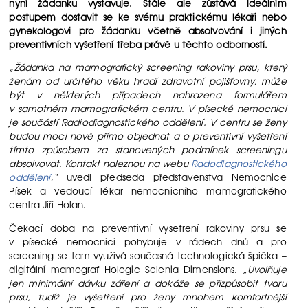
nyní žádanku vystavuje. Stále ale zůstává ideálním
postupem dostavit se ke svému praktickému lékaři nebo
gynekologovi pro žádanku včetně absolvování i jiných
preventivních vyšetření třeba právě u těchto odborností.
„Žádanka na mamografický screening rakoviny prsu, který
ženám od určitého věku hradí zdravotní pojišťovny, může
být v některých případech nahrazena formulářem
v samotném mamografickém centru. V písecké nemocnici
je součástí Radiodiagnostického oddělení. V centru se ženy
budou moci nově přímo objednat a o preventivní vyšetření
tímto způsobem za stanovených podmínek screeningu
absolvovat. Kontakt naleznou na webu
Radodiagnostického
oddělení
,“
uvedl předseda představenstva Nemocnice
Písek a vedoucí lékař nemocničního mamografického
centra Jiří Holan.
Čekací doba na preventivní vyšetření rakoviny prsu se
v písecké nemocnici pohybuje v řádech dnů a pro
screening se tam využívá současná technologická špička –
digitální mamograf Hologic Selenia Dimensions.
„Uvolňuje
jen minimální dávku záření a dokáže se přizpůsobit tvaru
prsu, tudíž je vyšetření pro ženy mnohem komfortnější