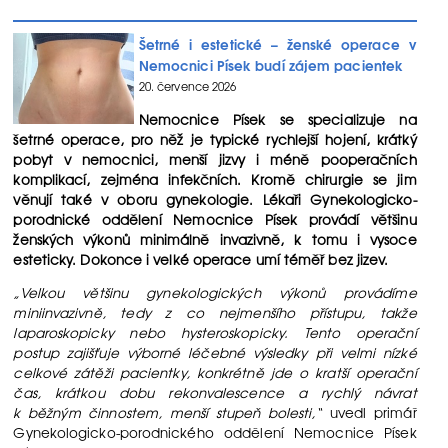
Šetrné i estetické – ženské operace v
Nemocnici Písek budí zájem pacientek
20. července 2026
Nemocnice Písek se specializuje na
šetrné operace, pro něž je typické rychlejší hojení, krátký
pobyt v nemocnici, menší jizvy i méně pooperačních
komplikací, zejména infekčních. Kromě chirurgie se jim
věnují také v oboru gynekologie. Lékaři Gynekologicko-
porodnické oddělení Nemocnice Písek provádí většinu
ženských výkonů minimálně invazivně, k tomu i vysoce
esteticky. Dokonce i velké operace umí téměř bez jizev.
„Velkou většinu gynekologických výkonů provádíme
miniinvazivně, tedy z co nejmenšího přístupu, takže
laparoskopicky nebo hysteroskopicky. Tento operační
postup zajišťuje výborné léčebné výsledky při velmi nízké
celkové zátěži pacientky, konkrétně jde o kratší operační
čas, krátkou dobu rekonvalescence a rychlý návrat
k běžným činnostem, menší stupeň bolesti,“
uvedl primář
Gynekologicko-porodnického oddělení Nemocnice Písek