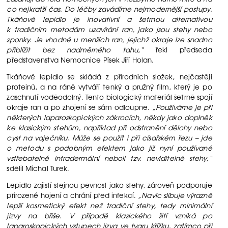
co nejkratší čas. Do léčby zavádíme nejmodernější postupy.
Tkáňové lepidlo je inovativní a šetrnou alternativou
k tradičním metodám uzavírání ran, jako jsou stehy nebo
sponky. Je vhodné u menších ran, jejichž okraje lze snadno
přiblížit bez nadměrného tahu,“
řekl předseda
představenstva Nemocnice Písek Jiří Holan.
Tkáňové lepidlo se skládá z přírodních složek, nejčastěji
proteinů, a na ráně vytváří tenký a pružný film, který je po
zaschnutí voděodolný. Tento biologický materiál šetrně spojí
okraje ran a po zhojení se sám odloupne.
„Používáme je při
některých laparoskopických zákrocích, někdy jako doplněk
ke klasickým stehům, například při odstranění dělohy nebo
cyst na vaječníku. Může se použít i při císařském řezu – jde
o metodu s podobným efektem jako již nyní používané
vstřebatelné intradermální neboli tzv. neviditelné stehy,“
sdělil Michal Turek.
Lepidlo zajistí stejnou pevnost jako stehy, zároveň podporuje
přirozené hojení a chrání před infekcí.
„Navíc slibuje výrazně
lepší kosmetický efekt než tradiční stehy, tedy minimální
jizvy na břiše. V případě klasického šití vzniká po
laparoskopických vstupech jizva ve tvaru křížku, zatímco při