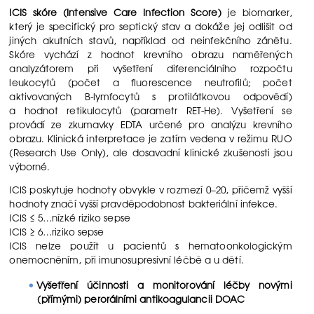
ICIS skóre (Intensive Care Infection Score)
je biomarker,
který je specifický pro septický stav a dokáže jej odlišit od
jiných akutních stavů, například od neinfekčního zánětu.
Skóre vychází z hodnot krevního obrazu naměřených
analyzátorem při vyšetření diferenciálního rozpočtu
leukocytů (počet a fluorescence neutrofilů; počet
aktivovaných B-lymfocytů s protilátkovou odpovědí)
a hodnot retikulocytů (parametr RET-He). Vyšetření se
provádí ze zkumavky EDTA určené pro analýzu krevního
obrazu. Klinická interpretace je zatím vedena v režimu RUO
(Research Use Only), ale dosavadní klinické zkušenosti jsou
výborné.
ICIS poskytuje hodnoty obvykle v rozmezí 0–20, přičemž vyšší
hodnoty značí vyšší pravděpodobnost bakteriální infekce.
ICIS ≤ 5…nízké riziko sepse
ICIS ≥ 6…riziko sepse
ICIS nelze použít u pacientů s hematoonkologickým
onemocněním, při imunosupresivní léčbě a u dětí.
Vyšetření účinnosti a monitorování léčby novými
(přímými) perorálními antikoagulancii DOAC