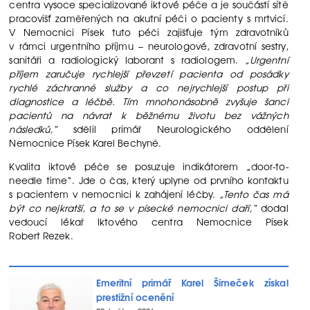
centra vysoce specializované iktové péče a je součástí sítě
pracovišť zaměřených na akutní péči o pacienty s mrtvicí.
V Nemocnici Písek tuto péči zajišťuje tým zdravotníků
v rámci urgentního příjmu – neurologové, zdravotní sestry,
sanitáři a radiologický laborant s radiologem.
„Urgentní
příjem zaručuje rychlejší převzetí pacienta od posádky
rychlé záchranné služby a co nejrychlejší postup při
diagnostice a léčbě. Tím mnohonásobně zvyšuje šanci
pacientů na návrat k běžnému životu bez vážných
následků,“
sdělil primář Neurologického oddělení
Nemocnice Písek Karel Bechyně.
Kvalita iktové péče se posuzuje indikátorem „door-to-
needle time“. Jde o čas, který uplyne od prvního kontaktu
s pacientem v nemocnici k zahájení léčby.
„Tento čas má
být co nejkratší, a to se v písecké nemocnici daří,“
dodal
vedoucí lékař Iktového centra Nemocnice Písek
Robert Rezek.
Emeritní primář Karel Šimeček získal
prestižní ocenění