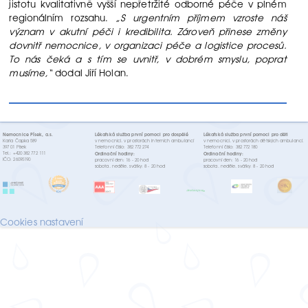
jistotu kvalitativně vyšší nepřetržité odborné péče v plném
regionálním rozsahu.
„S urgentním příjmem vzroste náš
význam v akutní péči i kredibilita. Zároveň přinese změny
dovnitř nemocnice, v organizaci péče a logistice procesů.
To nás čeká a s tím se uvnitř, v dobrém smyslu, poprat
musíme,“
dodal Jiří Holan.
Nemocnice Písek, a.s.
Lékařská služba první pomoci pro dospělé
Lékařská služba první pomoci pro děti
Karla Čapka 589
v nemocnici, v prostorách interních ambulancí
v nemocnici, v prostorách dětských ambulancí.
397 01 Písek
Telefonní číslo: 382 772 274
Telefonní číslo: 382 772 180
Tel.: +420 382 772 111
Ordinační hodiny:
Ordinační hodiny:
IČO: 26095190
pracovní den: 16 - 20 hod
pracovní den: 16 - 20 hod
sobota, neděle, svátky: 8 - 20 hod
sobota, neděle, svátky: 8 - 20 hod
Cookies nastavení