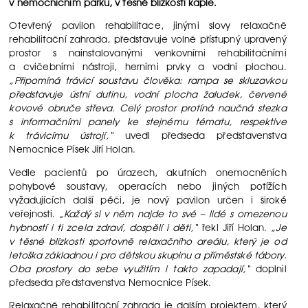
v nemocničním parku, v těsné blízkosti kaple.
Otevřený pavilon rehabilitace, jinými slovy relaxačně
rehabilitační zahrada, představuje volně přístupný upravený
prostor s nainstalovanými venkovními rehabilitačními
a cvičebními nástroji, herními prvky a vodní plochou.
„Připomíná trávicí soustavu člověka: rampa se skluzavkou
představuje ústní dutinu, vodní plocha žaludek, červené
kovové obruče střeva. Celý prostor protíná naučná stezka
s informačními panely ke stejnému tématu, respektive
k trávicímu ústrojí,“
uvedl předseda představenstva
Nemocnice Písek Jiří Holan.
Vedle pacientů po úrazech, akutních onemocněních
pohybové soustavy, operacích nebo jiných potížích
vyžadujících další péči, je nový pavilon určen i široké
veřejnosti.
„Každý si v něm najde to své – lidé s omezenou
hybností i ti zcela zdraví, dospělí i děti,“
řekl Jiří Holan.
„Je
v těsné blízkosti sportovně relaxačního areálu, který je od
letoška základnou i pro dětskou skupinu a příměstské tábory.
Oba prostory do sebe využitím i takto zapadají,“
doplnil
předseda představenstva Nemocnice Písek.
Relaxačně rehabilitační zahrada je dalším projektem, který