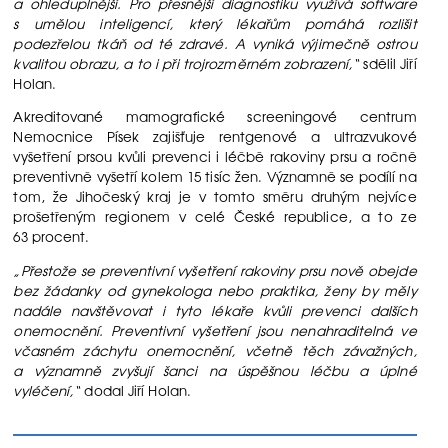
a ohleduplnější. Pro přesnější diagnostiku využívá software
s umělou inteligencí, který lékařům pomáhá rozlišit
podezřelou tkáň od té zdravé. A vyniká výjimečně ostrou
kvalitou obrazu, a to i při trojrozměrném zobrazení,“
sdělil Jiří
Holan.
Akreditované mamografické screeningové centrum
Nemocnice Písek zajišťuje rentgenové a ultrazvukové
vyšetření prsou kvůli prevenci i léčbě rakoviny prsu a ročně
preventivně vyšetří kolem 15 tisíc žen. Významně se podílí na
tom, že Jihočeský kraj je v tomto směru druhým nejvíce
prošetřeným regionem v celé České republice, a to ze
63 procent.
„Přestože se preventivní vyšetření rakoviny prsu nově obejde
bez žádanky od gynekologa nebo praktika, ženy by měly
nadále navštěvovat i tyto lékaře kvůli prevenci dalších
onemocnění. Preventivní vyšetření jsou nenahraditelná ve
včasném záchytu onemocnění, včetně těch závažných,
a významně zvyšují šanci na úspěšnou léčbu a úplné
vyléčení,“
dodal Jiří Holan.