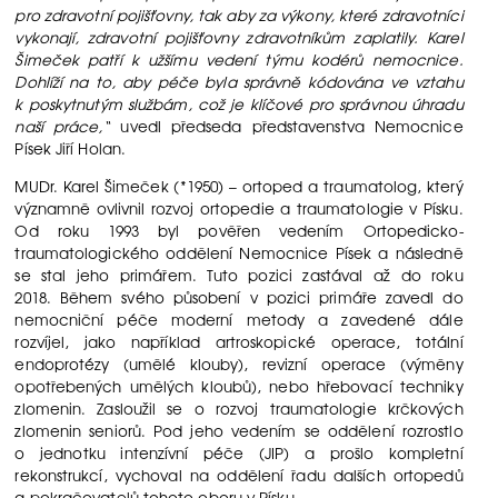
pro zdravotní pojišťovny, tak aby za výkony, které zdravotníci
vykonají, zdravotní pojišťovny zdravotníkům zaplatily. Karel
Šimeček patří k užšímu vedení týmu kodérů nemocnice.
Dohlíží na to, aby péče byla správně kódována ve vztahu
k poskytnutým službám, což je klíčové pro správnou úhradu
naší práce,“
uvedl předseda představenstva Nemocnice
Písek Jiří Holan.
MUDr. Karel Šimeček (*1950) – ortoped a traumatolog, který
významně ovlivnil rozvoj ortopedie a traumatologie v Písku.
Od roku 1993 byl pověřen vedením Ortopedicko-
traumatologického oddělení Nemocnice Písek a následně
se stal jeho primářem. Tuto pozici zastával až do roku
2018. Během svého působení v pozici primáře zavedl do
nemocniční péče moderní metody a zavedené dále
rozvíjel, jako například artroskopické operace, totální
endoprotézy (umělé klouby), revizní operace (výměny
opotřebených umělých kloubů), nebo hřebovací techniky
zlomenin. Zasloužil se o rozvoj traumatologie krčkových
zlomenin seniorů. Pod jeho vedením se oddělení rozrostlo
o jednotku intenzívní péče (JIP) a prošlo kompletní
rekonstrukcí, vychoval na oddělení řadu dalších ortopedů
a pokračovatelů tohoto oboru v Písku.