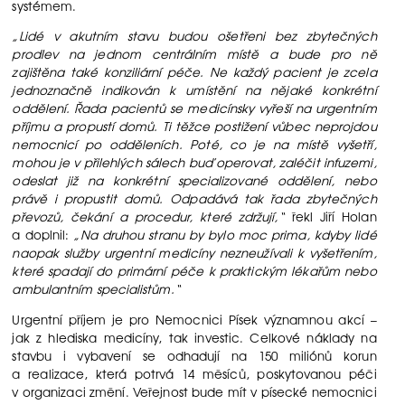
systémem.
„Lidé v akutním stavu budou ošetřeni bez zbytečných
prodlev na jednom centrálním místě a bude pro ně
zajištěna také konziliární péče. Ne každý pacient je zcela
jednoznačně indikován k umístění na nějaké konkrétní
oddělení. Řada pacientů se medicínsky vyřeší na urgentním
příjmu a propustí domů. Ti těžce postižení vůbec neprojdou
nemocnicí po odděleních. Poté, co je na místě vyšetří,
mohou je v přilehlých sálech buď operovat, zaléčit infuzemi,
odeslat již na konkrétní specializované oddělení, nebo
právě i propustit domů. Odpadává tak řada zbytečných
převozů, čekání a procedur, které zdržují,“
řekl Jiří Holan
a doplnil:
„Na druhou stranu by bylo moc prima, kdyby lidé
naopak služby urgentní medicíny nezneužívali k vyšetřením,
které spadají do primární péče k praktickým lékařům nebo
ambulantním specialistům.“
Urgentní příjem je pro Nemocnici Písek významnou akcí –
jak z hlediska medicíny, tak investic. Celkové náklady na
stavbu i vybavení se odhadují na 150 miliónů korun
a realizace, která potrvá 14 měsíců, poskytovanou péči
v organizaci změní. Veřejnost bude mít v písecké nemocnici