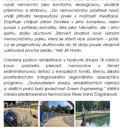
rozvíjí nemocnici jako komfortní, ekologickou, vizuálně
příjemnou a klidovou.
„Do nemocničního prostředí navíc
vnáší přírodní terapeutický prvek s možností meditace.
Doplňuje chápat zdraví člověka v jeho komplexu, nejen
pouze z pohledu somatiky, těla jako takového, ale i jeho
spiritu, složky duchovní. Zároveň dodává nový význam
nemocničnímu parku, který se stává více účelným – poté,
co se pragmaticky zkultivovala do té doby pouze okrajově
udržovaná plocha areálu,“
řekl Jiří Holan.
Otevřený pavilon rehabilitace v hodnotě zhruba 18 miliónů
korun postavila písecká nemocnice s téměř
sedmimilionovou dotací z evropských fondů, kterou získala
prostřednictvím Integrovaného regionálního operačního
programu.
„Dodavatelem stavby, rehabilitačních nástrojů
a dalších prvků byla společnost Green Engineering,“
sdělila
členka představenstva Nemocnice Písek Dana Čagánková.