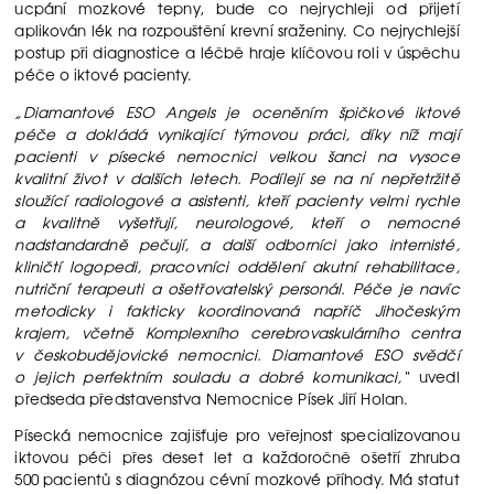
ucpání mozkové tepny, bude co nejrychleji od přijetí
aplikován lék na rozpouštění krevní sraženiny. Co nejrychlejší
postup při diagnostice a léčbě hraje klíčovou roli v úspěchu
péče o iktové pacienty.
„Diamantové ESO Angels je oceněním špičkové iktové
péče a dokládá vynikající týmovou práci, díky níž mají
pacienti v písecké nemocnici velkou šanci na vysoce
kvalitní život v dalších letech. Podílejí se na ní nepřetržitě
sloužící radiologové a asistenti, kteří pacienty velmi rychle
a kvalitně vyšetřují, neurologové, kteří o nemocné
nadstandardně pečují, a další odborníci jako internisté,
kliničtí logopedi, pracovníci oddělení akutní rehabilitace,
nutriční terapeuti a ošetřovatelský personál. Péče je navíc
metodicky i fakticky koordinovaná napříč Jihočeským
krajem, včetně Komplexního cerebrovaskulárního centra
v českobudějovické nemocnici. Diamantové ESO svědčí
o jejich perfektním souladu a dobré komunikaci,“
uvedl
předseda představenstva Nemocnice Písek Jiří Holan.
Písecká nemocnice zajišťuje pro veřejnost specializovanou
iktovou péči přes deset let a každoročně ošetří zhruba
500 pacientů s diagnózou cévní mozkové příhody. Má statut