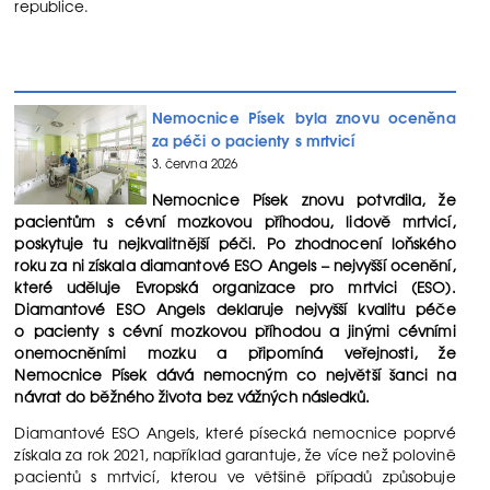
republice.
Nemocnice Písek byla znovu oceněna
za péči o pacienty s mrtvicí
3. června 2026
Nemocnice Písek znovu potvrdila, že
pacientům s cévní mozkovou příhodou, lidově mrtvicí,
poskytuje tu nejkvalitnější péči. Po zhodnocení loňského
roku za ni získala diamantové ESO Angels – nejvyšší ocenění,
které uděluje Evropská organizace pro mrtvici (ESO).
Diamantové ESO Angels deklaruje nejvyšší kvalitu péče
o pacienty s cévní mozkovou příhodou a jinými cévními
onemocněními mozku a připomíná veřejnosti, že
Nemocnice Písek dává nemocným co největší šanci na
návrat do běžného života bez vážných následků.
Diamantové ESO Angels, které písecká nemocnice poprvé
získala za rok 2021, například garantuje, že více než polovině
pacientů s mrtvicí, kterou ve většině případů způsobuje