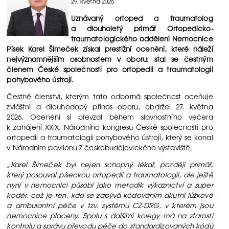
29. května 2026
Uznávaný ortoped a traumatolog
a dlouholetý primář Ortopedicko-
traumatologického oddělení Nemocnice
Písek Karel Šimeček získal prestižní ocenění, které náleží
nejvýznamnějším osobnostem v oboru: stal se čestným
členem České společnosti pro ortopedii a traumatologii
pohybového ústrojí.
Čestné členství, kterým tato odborná společnost oceňuje
zvláštní a dlouhodobý přínos oboru, obdržel 27. května
2026. Ocenění si převzal během slavnostního večera
k zahájení XXIX. Národního kongresu České společnosti pro
ortopedii a traumatologii pohybového ústrojí, který se konal
v Národním pavilonu Z českobudějovického výstaviště.
„Karel Šimeček byl nejen schopný lékař, později primář,
který posouval píseckou ortopedii a traumatologii, ale ještě
nyní v nemocnici působí jako metodik výkaznictví a super
kodér, což je ten, kdo se zabývá kódováním akutní lůžkové
a ambulantní péče v tzv. systému CZ-DRG, v kterém jsou
nemocnice placeny. Spolu s dalšími kolegy má na starosti
kontrolu a správu převodu péče do standardizovaných kódů