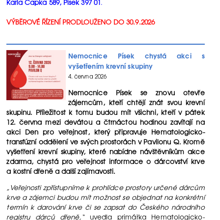
Karla Čapka 589, Písek 397 01
.
VÝBĚROVÉ ŘÍZENÍ PRODLOUŽENO DO 30.9.2026
Nemocnice Písek chystá akci s
vyšetřením krevní skupiny
4. června 2026
Nemocnice Písek se znovu otevře
zájemcům, kteří chtějí znát svou krevní
skupinu. Příležitost k tomu budou mít všichni, kteří v pátek
12. června mezi devátou a čtrnáctou hodinou zavítají na
akci Den pro veřejnost, který připravuje Hematologicko-
transfúzní oddělení ve svých prostorách v Pavilonu Q. Kromě
vyšetření krevní skupiny, které nabídne návštěvníkům akce
zdarma, chystá pro veřejnost informace o dárcovství krve
a kostní dřeně a další zajímavosti.
„Veřejnosti zpřístupníme k prohlídce prostory určené dárcům
krve a zájemci budou mít možnost se objednat na konkrétní
termín k darování krve či se zapsat do Českého národního
registru dárců dřeně,“
uvedla primářka Hematologicko-