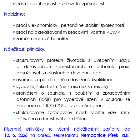
trestní bezúhonnost a zdravotní způsobilost
Nabízíme:
práci v ekonomicky i personálně stabilní společnosti
práci na akreditovaném pracovišti, včetně PCIMP
zaměstnanecké benefity
Náležitosti přihlášky:
strukturovaný profesní životopis s uvedením údajů
o dosavadních zaměstnáních a odborné praxi,
dosažených znalostech a dovednostech
ověřené kopie dokladů o dosažené kvalifikaci
výpis z rejstříku trestů (ne starší než 3 měsíce)
prohlášení o souhlasu s použitím a zpracováním
osobních údajů pro výběrové řízení v souladu se
zákonem č. 110/2019 Sb., v platném znění
strukturovaně zpracovaný návrh vlastní vize řízení
dětského a dorostového oddělení
Písemné přihlášky se všemi náležitostmi zasílejte do
12. 6. 2026
na adresu sekretariátu
Nemocnice Písek, a.s.,