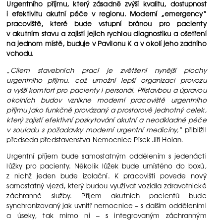
Urgentního příjmu, který zásadně zvýší kvalitu, dostupnost
i efektivitu akutní péče v regionu. Moderní „emergency“
pracoviště, které bude vstupní bránou pro pacienty
v akutním stavu a zajistí jejich rychlou diagnostiku a ošetření
na jednom místě, buduje v Pavilonu K a v okolí jeho zadního
vchodu.
„Cílem stavebních prací je zvětšení nynější plochy
urgentního příjmu, což umožní lepší organizaci provozu
a vyšší komfort pro pacienty i personál. Přístavbou a úpravou
okolních budov vznikne moderní pracoviště urgentního
příjmu jako funkčně provázaný a prostorově jednotný celek,
který zajistí efektivní poskytování akutní a neodkladné péče
v souladu s požadavky moderní urgentní medicíny,“
přiblížil
předseda představenstva Nemocnice Písek Jiří Holan.
Urgentní příjem bude samostatným oddělením s jedenácti
lůžky pro pacienty. Několik lůžek bude umístěno do boxů,
z nichž jeden bude izolační. K pracovišti povede nový
samostatný vjezd, který budou využívat vozidla zdravotnické
záchranné služby. Příjem akutních pacientů bude
synchronizovaný jak uvnitř nemocnice – s dalším odděleními
a úseky, tak mimo ni – s integrovaným záchranným