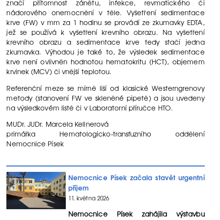
značí přítomnost zánětu, infekce, revmatického či
nádorového onemocnění v těle. Vyšetření sedimentace
krve (FW) v mm za 1 hodinu se provádí ze zkumavky EDTA,
jež se používá k vyšetření krevního obrazu. Na vyšetření
krevního obrazu a sedimentace krve tedy stačí jedna
zkumavka. Výhodou je také to, že výsledek sedimentace
krve není ovlivněn hodnotou hematokritu (HCT), objemem
krvinek (MCV) či vnější teplotou.
Referenční meze se mírně liší od klasické Westerngrenovy
metody (stanovení FW ve skleněné pipetě) a jsou uvedeny
na výsledkovém listě či v Laboratorní příručce HTO.
MUDr. JUDr. Marcela Kellnerová
primářka Hematologicko-transfuzního oddělení
Nemocnice Písek
Nemocnice Písek začala stavět urgentní
příjem
11. května 2026
Nemocnice Písek zahájila výstavbu